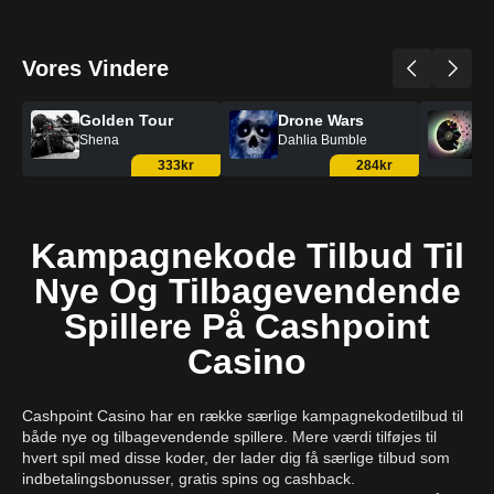
Vores Vindere
Golden Tour
Drone Wars
Ma
Shena
Dahlia Bumble
Ma
333kr
284kr
Kampagnekode Tilbud Til
Nye Og Tilbagevendende
Spillere På Cashpoint
Casino
Cashpoint Casino har en række særlige kampagnekodetilbud til
både nye og tilbagevendende spillere. Mere værdi tilføjes til
hvert spil med disse koder, der lader dig få særlige tilbud som
indbetalingsbonusser, gratis spins og cashback.