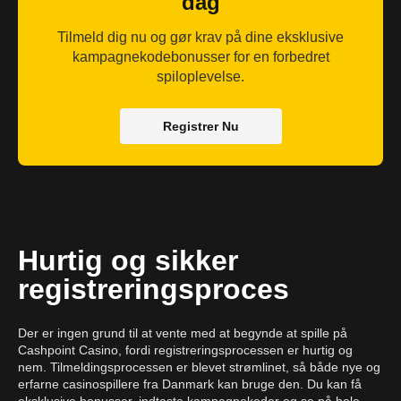
dag
Tilmeld dig nu og gør krav på dine eksklusive
kampagnekodebonusser for en forbedret
spiloplevelse.
Registrer Nu
Hurtig og sikker
registreringsproces
Der er ingen grund til at vente med at begynde at spille på
Cashpoint Casino, fordi registreringsprocessen er hurtig og
nem. Tilmeldingsprocessen er blevet strømlinet, så både nye og
erfarne casinospillere fra Danmark kan bruge den. Du kan få
eksklusive bonusser, indtaste kampagnekoder og se på hele