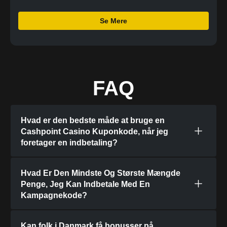
Se Mere
FAQ
Hvad er den bedste måde at bruge en
Cashpoint Casino Kuponkode, når jeg
foretager en indbetaling?
Hvad Er Den Mindste Og Største Mængde
Penge, Jeg Kan Indbetale Med En
Kampagnekode?
Kan folk i Danmark få bonusser på