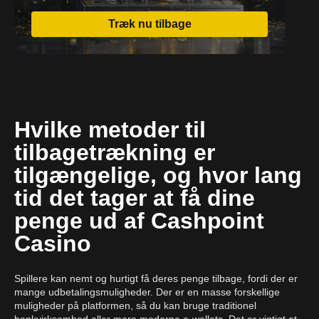
Træk nu tilbage
Hvilke metoder til
tilbagetrækning er
tilgængelige, og hvor lang
tid det tager at få dine
penge ud af Cashpoint
Casino
Spillere kan nemt og hurtigt få deres penge tilbage, fordi der er
mange udbetalingsmuligheder. Der er en masse forskellige
muligheder på platformen, så du kan bruge traditionel
bankvirksomhed eller mere moderne e-wallets. Det er vigtigt at