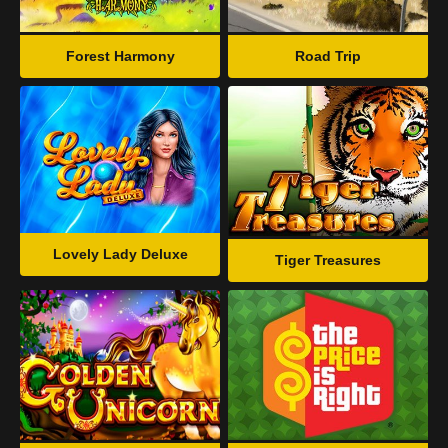
Forest Harmony
Road Trip
Lovely Lady Deluxe
Tiger Treasures