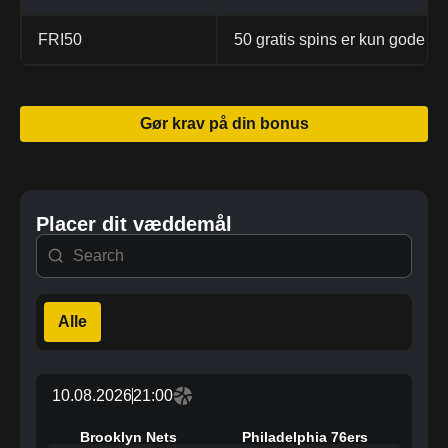
FRI50
50 gratis spins er kun gode til
Gør krav på din bonus
Placer dit væddemål
Alle
10.08.2026
21:00
Brooklyn Nets
Philadelphia 76ers