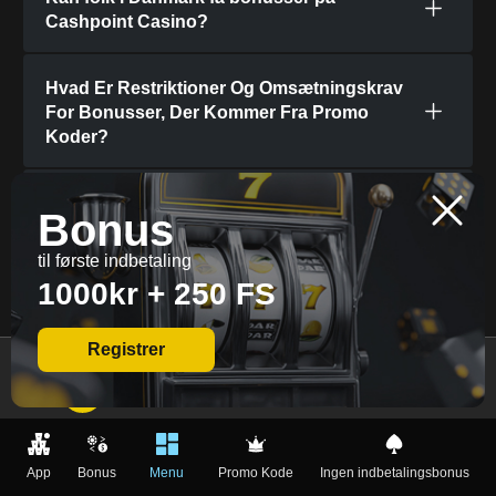
Cashpoint Casino?
Hvad Er Restriktioner Og Omsætningskrav
For Bonusser, Der Kommer Fra Promo
Koder?
Når jeg bruger kampagnekoder på min
Bonus
telefon, er min Cashpoint Casino-konto og
betalingsoplysninger sikre?
til første indbetaling
1000kr + 250 FS
Registrer
Spil det sikkert
Hvis du bemærker symptomer på ludomani, skal du søge hjælp
App
Bonus
Menu
Promo Kode
Ingen indbetalingsbonus
hos en professionel. Denne hjemmeside er beregnet til brugere