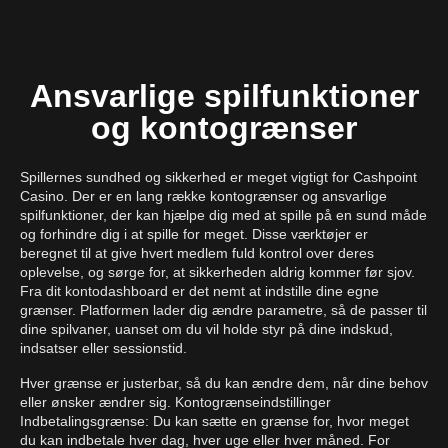
Ansvarlige spilfunktioner
og kontogrænser
Spillernes sundhed og sikkerhed er meget vigtigt for Cashpoint
Casino. Der er en lang række kontogrænser og ansvarlige
spilfunktioner, der kan hjælpe dig med at spille på en sund måde
og forhindre dig i at spille for meget. Disse værktøjer er
beregnet til at give hvert medlem fuld kontrol over deres
oplevelse, og sørge for, at sikkerheden aldrig kommer før sjov.
Fra dit kontodashboard er det nemt at indstille dine egne
grænser. Platformen lader dig ændre parametre, så de passer til
dine spilvaner, uanset om du vil holde styr på dine indskud,
indsatser eller sessionstid.
Hver grænse er justerbar, så du kan ændre dem, når dine behov
eller ønsker ændrer sig. Kontogrænseindstillinger
Indbetalingsgrænse: Du kan sætte en grænse for, hvor meget
du kan indbetale hver dag, hver uge eller hver måned. For