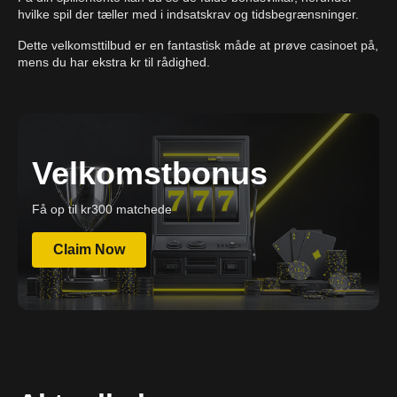
hvilke spil der tæller med i indsatskrav og tidsbegrænsninger.
Dette velkomsttilbud er en fantastisk måde at prøve casinoet på,
mens du har ekstra kr til rådighed.
Velkomstbonus
Få op til kr300 matchede
Claim Now