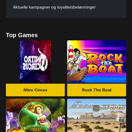
Aktuelle kampagner og loyalitetsbelønninger
Hurtig og sikker registreringsproces
Sådan tilmelder du dig Cashpoint Casino
Top Games
Indbetalingsmuligheder hos Cashpoint Casino
Hvilke metoder til tilbagetrækning er tilgængelige, og
hvor lang tid det tager at få dine penge ud af Cashpoint
Casino
Ansvarlige spilfunktioner og kontogrænser
Where’s the Gold
Rock The Boat