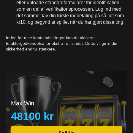
eller uploade standardformularer for identifikation
som en del af verifikationsprocessen. Log ind med
det samme, lav din første indbetaling på så lidt som
kr10, og begynd at spille, når du har gjort disse ting.
Inden for dine kontoindstillinger kan du aktivere
tofaktorgodkendelse for ekstra ro i sindet. Dette vil gøre din
sikkerhed endnu stærkere.
Max Win
48100 kr