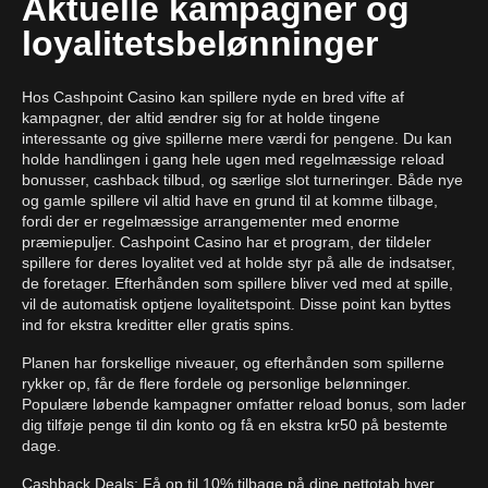
Aktuelle kampagner og
loyalitetsbelønninger
Hos Cashpoint Casino kan spillere nyde en bred vifte af
kampagner, der altid ændrer sig for at holde tingene
interessante og give spillerne mere værdi for pengene. Du kan
holde handlingen i gang hele ugen med regelmæssige reload
bonusser, cashback tilbud, og særlige slot turneringer. Både nye
og gamle spillere vil altid have en grund til at komme tilbage,
fordi der er regelmæssige arrangementer med enorme
præmiepuljer. Cashpoint Casino har et program, der tildeler
spillere for deres loyalitet ved at holde styr på alle de indsatser,
de foretager. Efterhånden som spillere bliver ved med at spille,
vil de automatisk optjene loyalitetspoint. Disse point kan byttes
ind for ekstra kreditter eller gratis spins.
Planen har forskellige niveauer, og efterhånden som spillerne
rykker op, får de flere fordele og personlige belønninger.
Populære løbende kampagner omfatter reload bonus, som lader
dig tilføje penge til din konto og få en ekstra kr50 på bestemte
dage.
Cashback Deals: Få op til 10% tilbage på dine nettotab hver