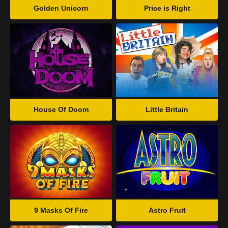
Golden Unicorn
Price is Right
House Of Doom
Little Britain
9 Masks Of Fire
Astro Fruit