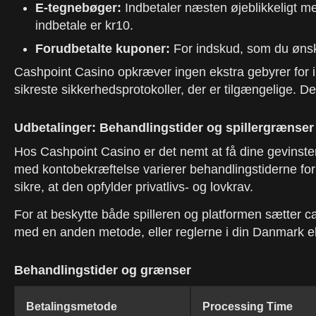
E-tegnebøger:
Indbetaler næsten øjeblikkeligt m
indbetale er kr10.
Forudbetalte kuponer:
For indskud, som du ønske
Cashpoint Casino opkræver ingen ekstra gebyrer for in
sikreste sikkerhedsprotokoller, der er tilgængelige. 
Udbetalinger: Behandlingstider og spillergrænser
Hos Cashpoint Casino er det nemt at få dine gevinst
med kontobekræftelse varierer behandlingstiderne for h
sikre, at den opfylder privatlivs- og lovkrav.
For at beskytte både spilleren og platformen sætter c
med en anden metode, eller reglerne i din Danmark el
Behandlingstider og grænser
Betalingsmetode
Processing Time