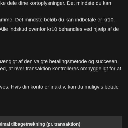
ke dele dine kortoplysninger. Det mindste du kan
amme. Det mindste beløb du kan indbetale er kr10.
. Alle indskud ovenfor kr10 behandles ved hjælp af de
fhængigt af den valgte betalingsmetode og succesen
ed, at hver transaktion kontrolleres omhyggeligt for at
s. Hvis din konto er inaktiv, kan du muligvis betale
imal tilbagetrækning (pr. transaktion)