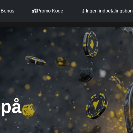
Bonus
Promo Kode
Ingen indbetalingsbo
 på