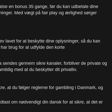
atse en bonus 35 gange, før du kan udbetale dine
lønninger. Med vægt på fair play og ærlighed sørger
ev lavet for at beskytte dine oplysninger, så du kan
r har brug for at udfylde den korte
ta sendes gennem sikre kanaler, forbliver de private og
mtidig med at du beskytter dit privatliv.
ikre, at du følger reglerne for gambling i Danmark, og
tast om nødvendigt din dansk for at sikre, at det er