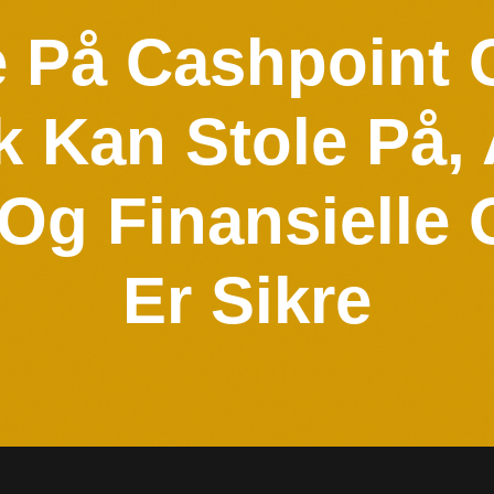
e På Cashpoint 
 Kan Stole På, 
 Og Finansielle 
Er Sikre