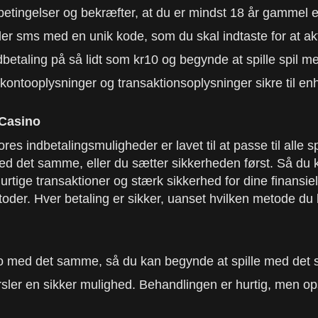
betingelser og bekræfter, at du er mindst 18 år gammel ell
ler sms med en unik kode, som du skal indtaste for at ak
ndbetaling på så lidt som kr10 og begynde at spille spil
kontooplysninger og transaktionsoplysninger sikre til enh
 Casino
indbetalingsmuligheder er lavet til at passe til alle spil
 det samme, eller du sætter sikkerheden først. Så du k
or hurtige transaktioner og stærk sikkerhed for dine finan
der. Hver betaling er sikker, uanset hvilken metode du 
nto med det samme, så du kan begynde at spille med det
sler en sikker mulighed. Behandlingen er hurtig, men op