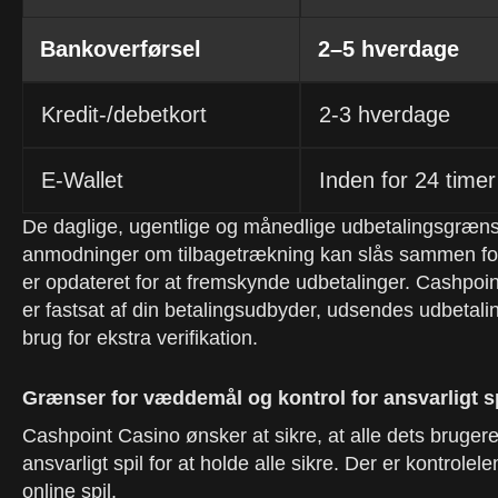
Bankoverførsel
2–5 hverdage
Kredit-/debetkort
2-3 hverdage
E-Wallet
Inden for 24 timer
De daglige, ugentlige og månedlige udbetalingsgrænse
anmodninger om tilbagetrækning kan slås sammen for at
er opdateret for at fremskynde udbetalinger. Cashpoint
er fastsat af din betalingsudbyder, udsendes udbetali
brug for ekstra verifikation.
Grænser for væddemål og kontrol for ansvarligt s
Cashpoint Casino ønsker at sikre, at alle dets brugere
ansvarligt spil for at holde alle sikre. Der er kontrole
online spil.