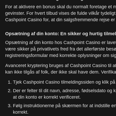
For at aktivere en bonus skal du normalt foretage e
gevinster. For hvert tilbud vises de fulde vilkår tydel
Cashpoint Casino for, at din salgsfremmende rejse er s
Opsætning af din konto: En sikker og hurtig tilm
Opsætning af din konto hos Cashpoint Casino er lavet t
være sikker på privatlivets fred fra det allerførste bes
registreringsformular med korrekte oplysninger om sig
Avanceret kryptering bruges af Cashpoint Casino til at
kan ikke tilgås af folk, der ikke skal have dem. Verifik
Tjek Cashpoint Casino tilmeldingssiden og klik på 
Der er felter til dit navn, adresse, fødselsdato og
at din konto er korrekt verificeret.
Følg instruktionerne på skærmen for at indstille e
korrekt.