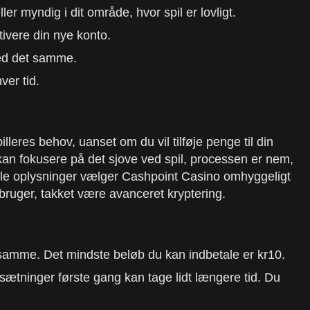
er myndig i dit område, hvor spil er lovligt.
tivere din nye konto.
 med det samme.
ver tid.
leres behov, uanset om du vil tilføje penge til din
an fokusere på det sjove ved spil, processen er nem,
sielle oplysninger vælger Cashpoint Casino omhyggeligt
bruger, takket være avanceret kryptering.
 samme. Det mindste beløb du kan indbetale er kr10.
sætninger første gang kan tage lidt længere tid. Du